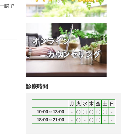
一瞬で
診療時間
月
火
水
木
金
土
日
10:00～13:00
‐
〇
〇
〇
〇
〇
‐
18:00～21:00
‐
〇
‐
〇
〇
‐
‐