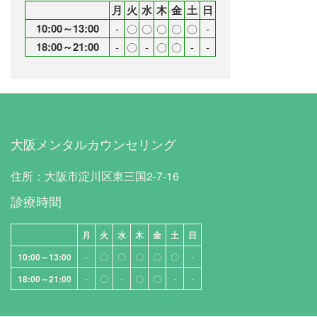
月
火
水
木
金
土
日
10:00～13:00
‐
〇
〇
〇
〇
〇
‐
18:00～21:00
‐
〇
‐
〇
〇
‐
‐
大阪メンタルカウンセリング
住所：大阪市淀川区東三国2-7-16
診療時間
月
火
水
木
金
土
日
10:00～13:00
‐
〇
〇
〇
〇
〇
‐
18:00～21:00
‐
〇
‐
〇
〇
‐
‐