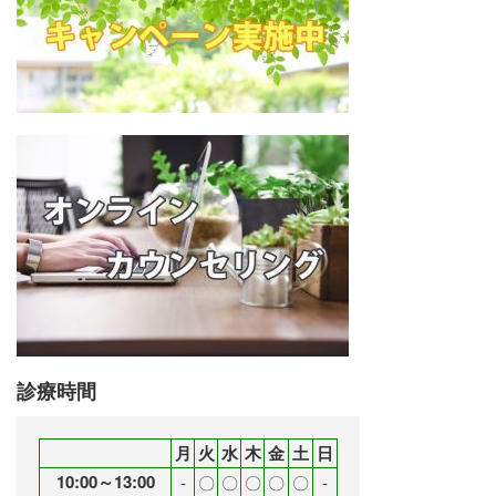
診療時間
月
火
水
木
金
土
日
10:00～13:00
‐
〇
〇
〇
〇
〇
‐