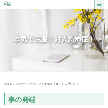
本気で克服！対人恐怖症！
大阪メンタルカウンセリング
>
本気で克服！対人恐怖症！
事の発端