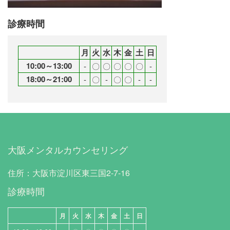
診療時間
月
火
水
木
金
土
日
10:00～13:00
‐
〇
〇
〇
〇
〇
‐
18:00～21:00
‐
〇
‐
〇
〇
‐
‐
大阪メンタルカウンセリング
住所：大阪市淀川区東三国2-7-16
診療時間
月
火
水
木
金
土
日